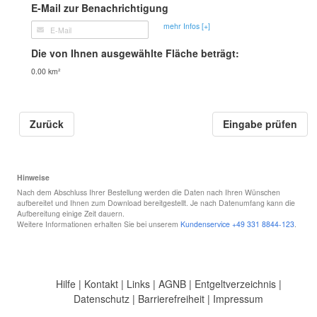
E-Mail zur Benachrichtigung
mehr Infos [+]
Die von Ihnen ausgewählte Fläche beträgt:
0.00 km²
Zurück
Hinweise
Nach dem Abschluss Ihrer Bestellung werden die Daten nach Ihren Wünschen
aufbereitet und Ihnen zum Download bereitgestellt. Je nach Datenumfang kann die
Aufbereitung einige Zeit dauern.
Weitere Informationen erhalten Sie bei unserem
Kundenservice
+49 331 8844-123
.
Hilfe
|
Kontakt
|
Links
|
AGNB
|
Entgeltverzeichnis
|
Datenschutz
|
Barrierefreiheit
|
Impressum