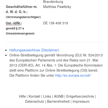
Brandenburg
Geschäftsführer m.
Matthias Pawlitzky
d. W. d. G. b.:
(Vertretungsberechtigter)
Ust.-IdNr.
:
DE 138 408 319
gemäß § 27 a
Umsatzsteuergesetz
Haftungsausschluss (Disclaimer)
Online-Streitbeilegung gemäß Verordnung (EU) Nr. 524/2013
des Europäischen Parlaments und des Rates vom 21. Mai
2013 (ODR-VO), Art. 14 Abs. 1: Die Europäische Kommission
stellt eine Plattform zur Online-Streitbeilegung (OS) bereit.
Die Plattform finden Sie unter
http://ec.europa.eu/odr/
Hilfe
|
Kontakt
|
Links
|
AGNB
|
Entgeltverzeichnis
|
Datenschutz
|
Barrierefreiheit
|
Impressum