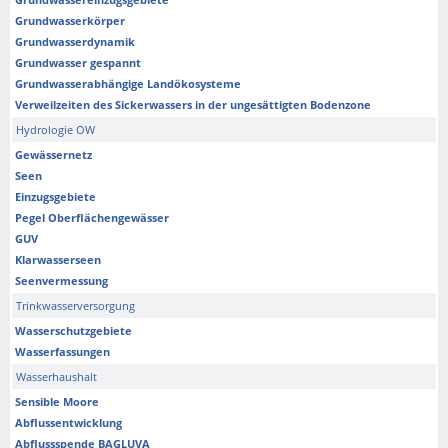
Grundwasserkörper
Grundwasserdynamik
Grundwasser gespannt
Grundwasserabhängige Landökosysteme
Verweilzeiten des Sickerwassers in der ungesättigten Bodenzone
Hydrologie OW
Gewässernetz
Seen
Einzugsgebiete
Pegel Oberflächengewässer
GUV
Klarwasserseen
Seenvermessung
Trinkwasserversorgung
Wasserschutzgebiete
Wasserfassungen
Wasserhaushalt
Sensible Moore
Abflussentwicklung
Abflussspende BAGLUVA