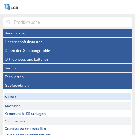
Produktsuche
Raumbezug
Liegenschaftskataster
Daten der Geotopographie
Orthophotos und Luftbilder
Karten
Fachkarten
Geofachdaten
Wasser
Abwasser
Kommunale Kläranlagen
Grundwasser
Grundwassermessstellen
Grundwassereinzugsgebiete