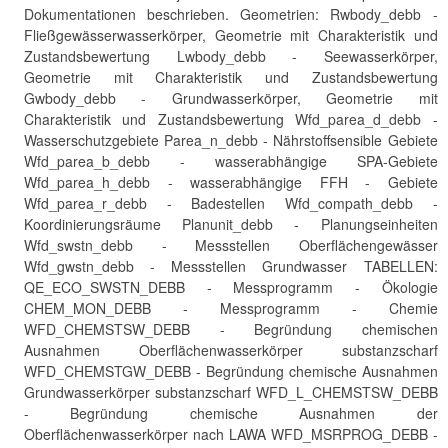
Dokumentationen beschrieben. Geometrien: Rwbody_debb -
Fließgewässerwasserkörper, Geometrie mit Charakteristik und
Zustandsbewertung Lwbody_debb - Seewasserkörper,
Geometrie mit Charakteristik und Zustandsbewertung
Gwbody_debb - Grundwasserkörper, Geometrie mit
Charakteristik und Zustandsbewertung Wfd_parea_d_debb -
Wasserschutzgebiete Parea_n_debb - Nährstoffsensible Gebiete
Wfd_parea_b_debb - wasserabhängige SPA-Gebiete
Wfd_parea_h_debb - wasserabhängige FFH - Gebiete
Wfd_parea_r_debb - Badestellen Wfd_compath_debb -
Koordinierungsräume Planunit_debb - Planungseinheiten
Wfd_swstn_debb - Messstellen Oberflächengewässer
Wfd_gwstn_debb - Messstellen Grundwasser TABELLEN:
QE_ECO_SWSTN_DEBB - Messprogramm - Ökologie
CHEM_MON_DEBB - Messprogramm - Chemie
WFD_CHEMSTSW_DEBB - Begründung chemischen
Ausnahmen Oberflächenwasserkörper substanzscharf
WFD_CHEMSTGW_DEBB - Begründung chemische Ausnahmen
Grundwasserkörper substanzscharf WFD_L_CHEMSTSW_DEBB
- Begründung chemische Ausnahmen der
Oberflächenwasserkörper nach LAWA WFD_MSRPROG_DEBB -