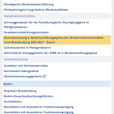
Ökologische Mindestwasserführung
Ökohydrologisch begründete Mindestabflüsse
Wasserrahmenrichtlinie
Vorranggewässer für die fischökologische Durchgängigkeit in
Fließgewässeren
Gewässerentwicklungskonzepte
Datensammlung 3. Bewirtschaftungszyklus der Wasserrahmenrichtlinie
Land Brandenburg 2022-2027 - Daten
Querbauwerke in Fließgewässern
Oberirdische Einzugsgebiete der OWK im 3. Bewirtschaftungszyklus
Hochwasserschutz
Gewässer mit Hochwasserrisiko
Hochwasserrisikogebiete
Überschwemmungsgebiete
Boden
Deponien Brandenburg
Boden-Dauerbeobachtungsflächen
Archivböden
Moorböden mit besonderer Funktionsausprägung
Auenböden mit besonderer Funktionsausprägung