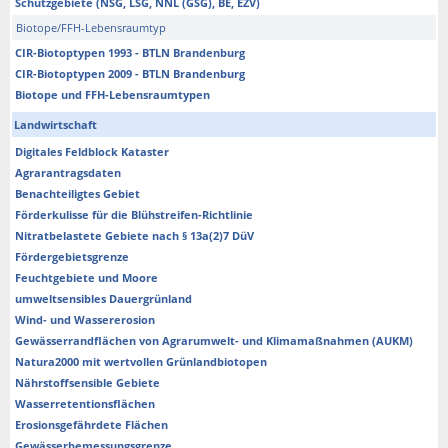
Schutzgebiete (NSG, LSG, NNL (GSG), BE, EZV)
Biotope/FFH-Lebensraumtyp
CIR-Biotoptypen 1993 - BTLN Brandenburg
CIR-Biotoptypen 2009 - BTLN Brandenburg
Biotope und FFH-Lebensraumtypen
Landwirtschaft
Digitales Feldblock Kataster
Agrarantragsdaten
Benachteiligtes Gebiet
Förderkulisse für die Blühstreifen-Richtlinie
Nitratbelastete Gebiete nach § 13a(2)7 DüV
Fördergebietsgrenze
Feuchtgebiete und Moore
umweltsensibles Dauergrünland
Wind- und Wassererosion
Gewässerrandflächen von Agrarumwelt- und Klimamaßnahmen (AUKM)
Natura2000 mit wertvollen Grünlandbiotopen
Nährstoffsensible Gebiete
Wasserretentionsflächen
Erosionsgefährdete Flächen
Gewässerbemessungsgrenze