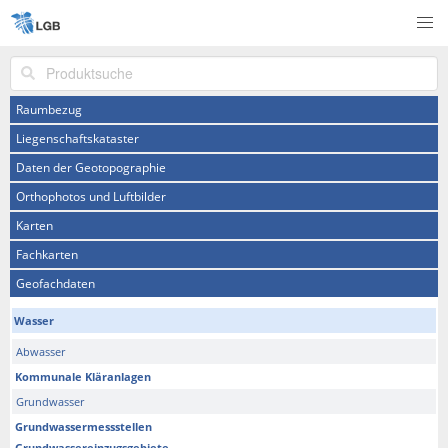
Produktsuche
Raumbezug
Liegenschaftskataster
Daten der Geotopographie
Orthophotos und Luftbilder
Karten
Fachkarten
Geofachdaten
Wasser
Abwasser
Kommunale Kläranlagen
Grundwasser
Grundwassermessstellen
Grundwassereinzugsgebiete