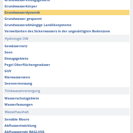
Grundwasserkörper
Grundwasserdynamik
Grundwasser gespannt
Grundwasserabhängige Landökosysteme
Verweilzeiten des Sickerwassers in der ungesättigten Bodenzone
Hydrologie OW
Gewässernetz
Seen
Einzugsgebiete
Pegel Oberflächengewässer
GUV
Klarwasserseen
Seenvermessung
Trinkwasserversorgung
Wasserschutzgebiete
Wasserfassungen
Wasserhaushalt
Sensible Moore
Abflussentwicklung
Abflussspende BAGLUVA