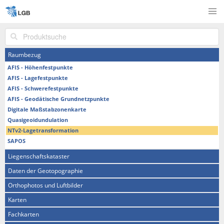
Produktsuche
Raumbezug
AFIS - Höhenfestpunkte
AFIS - Lagefestpunkte
AFIS - Schwerefestpunkte
AFIS - Geodätische Grundnetzpunkte
Digitale Maßstabzonenkarte
Quasigeoidundulation
NTv2-Lagetransformation
SAPOS
Liegenschaftskataster
Daten der Geotopographie
Orthophotos und Luftbilder
Karten
Fachkarten