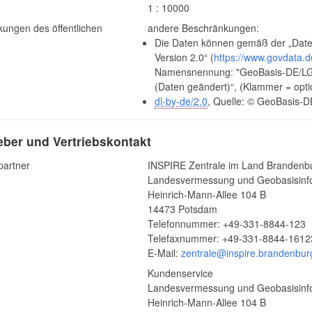
1 : 10000
ungen des öffentlichen
andere Beschränkungen:
Die Daten können gemäß der „Date
Version 2.0“ (
https://www.govdata.d
Namensnennung: "GeoBasis-DE/LGB"
(Daten geändert)“, (Klammer = opti
dl-by-de/2.0
, Quelle: © GeoBasis-D
ber und Vertriebskontakt
partner
INSPIRE Zentrale im Land Brandenb
Landesvermessung und Geobasisinf
Heinrich-Mann-Allee 104 B
14473 Potsdam
Telefonnummer: +49-331-8844-123
Telefaxnummer: +49-331-8844-1612
E-Mail:
zentrale@inspire.brandenbur
Kundenservice
Landesvermessung und Geobasisinf
Heinrich-Mann-Allee 104 B