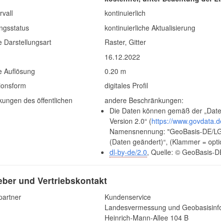
rvall
kontinuierlich
ngsstatus
kontinuierliche Aktualisierung
 Darstellungsart
Raster, Gitter
g
16.12.2022
e Auflösung
0.20 m
ionsform
digitales Profil
ungen des öffentlichen
andere Beschränkungen:
Die Daten können gemäß der „Date
Version 2.0“ (
https://www.govdata.d
Namensnennung: "GeoBasis-DE/LGB"
(Daten geändert)“, (Klammer = opti
dl-by-de/2.0
, Quelle: © GeoBasis-D
ber und Vertriebskontakt
partner
Kundenservice
Landesvermessung und Geobasisinf
Heinrich-Mann-Allee 104 B