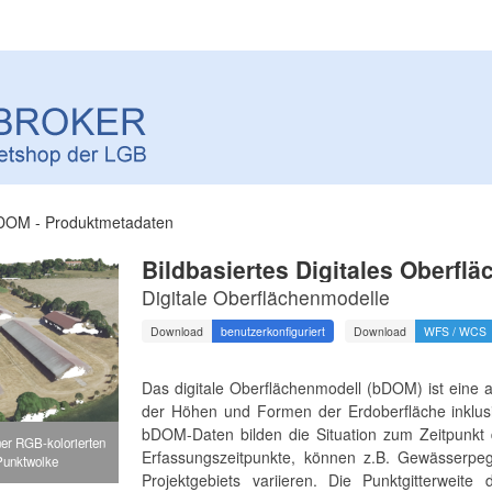
DOM - Produktmetadaten
Bildbasiertes Digitales Oberfl
Digitale Oberflächenmodelle
Download
benutzerkonfiguriert
Download
WFS / WCS
Das digitale Oberflächenmodell (bDOM) ist eine a
der Höhen und Formen der Erdoberfläche inklusi
bDOM-Daten bilden die Situation zum Zeitpunkt d
iner RGB-kolorierten
Erfassungszeitpunkte, können z.B. Gewässerpe
unktwolke
Projektgebiets variieren. Die Punktgitterwei