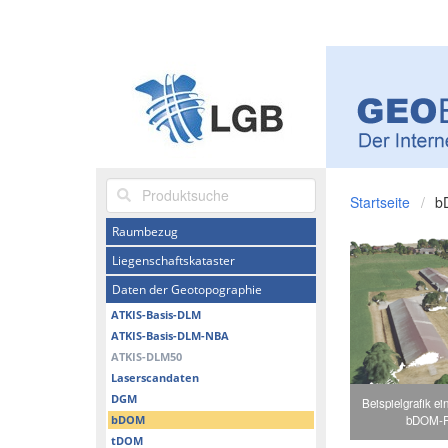
Produktsuche
Startseite
b
Raumbezug
Liegenschaftskataster
Daten der Geotopographie
ATKIS-Basis-DLM
ATKIS-Basis-DLM-NBA
ATKIS-DLM50
Laserscandaten
DGM
Beispielgrafik e
bDOM
bDOM-P
tDOM