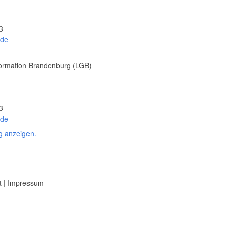
3
.de
ormation Brandenburg (LGB)
3
.de
g anzeigen.
t
|
Impressum