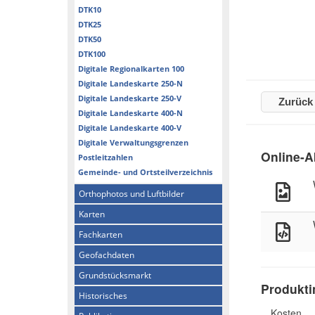
DTK10
DTK25
DTK50
DTK100
Digitale Regionalkarten 100
Digitale Landeskarte 250-N
Digitale Landeskarte 250-V
Zurück
Digitale Landeskarte 400-N
Digitale Landeskarte 400-V
Digitale Verwaltungsgrenzen
Online-A
Postleitzahlen
Gemeinde- und Ortsteilverzeichnis
Orthophotos und Luftbilder
Karten
Fachkarten
Geofachdaten
Grundstücksmarkt
Produkti
Historisches
Kosten