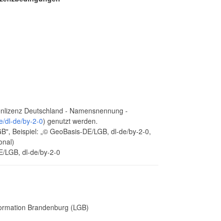
nlizenz Deutschland - Namensnennung -
e/dl-de/by-2-0
) genutzt werden.
, Beispiel: „© GeoBasis-DE/LGB, dl-de/by-2-0,
onal)
E/LGB, dl-de/by-2-0
ormation Brandenburg (LGB)