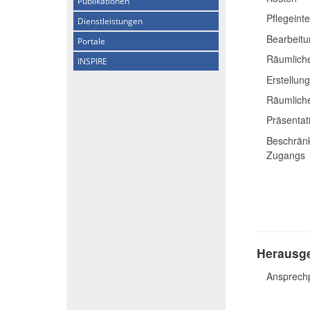
Publikationen
Pflegeinte
Dienstleistungen
Bearbeitu
Portale
Räumliche
INSPIRE
Erstellun
Räumlich
Präsentat
Beschränk
Zugangs
Herausge
Ansprech