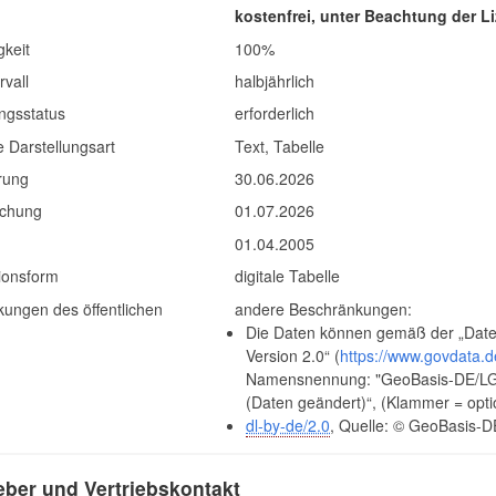
kostenfrei, unter Beachtung der 
gkeit
100%
rvall
halbjährlich
ngsstatus
erforderlich
 Darstellungsart
Text, Tabelle
erung
30.06.2026
lichung
01.07.2026
g
01.04.2005
ionsform
digitale Tabelle
ungen des öffentlichen
andere Beschränkungen:
Die Daten können gemäß der „Date
Version 2.0“ (
https://www.govdata.d
Namensnennung: "GeoBasis-DE/LGB"
(Daten geändert)“, (Klammer = opti
dl-by-de/2.0
, Quelle: © GeoBasis-D
ber und Vertriebskontakt