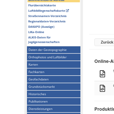
Flurübersichtskarte
Luftbildliegenschaftskarte
Straßennamen-Verzeichnis
Regionaldaten-Verzeichnis
DAKAPO (Auszüge)
LiKa-Online
ALKIS-Daten für
Jagdgenossenschaften
Zurück
Daten der Geotopographie
Orthophotos und Luftbilder
Online-A
Karten
Fachkarten
Geofachdaten
Grundstücksmarkt
Historisches
Publikationen
Produkti
Dienstleistungen