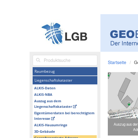
Produktsuche
Startseite
G
Raumbezug
Liegenschaftskataster
ALKIS-Daten
ALKIS-NBA
Auszug aus dem
Liegenschaftskataster
Eigentümerdaten bei berechtigtem
Interesse
Auszug aus der
ALKIS-Hausumringe
Ad
3D-Gebäude
Georeferenzierte Adresse