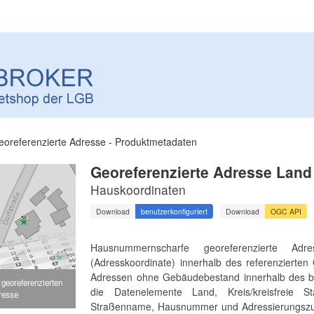
eoreferenzierte Adresse - Produktmetadaten
Georeferenzierte Adresse Lan
Hauskoordinaten
Download
benutzerkonfiguriert
Download
OGC API
Hausnummernscharfe georeferenzierte A
(Adresskoordinate) innerhalb des referenziert
Adressen ohne Gebäudebestand innerhalb des bet
 georeferenzierten
die Datenelemente Land, Kreis/kreisfreie St
resse
Straßenname, Hausnummer und Adressierungszusa