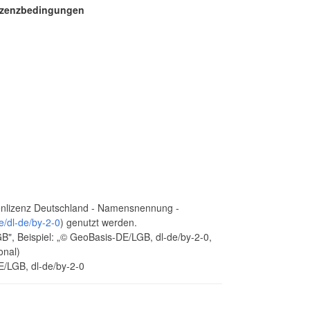
Lizenzbedingungen
nlizenz Deutschland - Namensnennung -
e/dl-de/by-2-0
) genutzt werden.
, Beispiel: „© GeoBasis-DE/LGB, dl-de/by-2-0,
onal)
E/LGB, dl-de/by-2-0