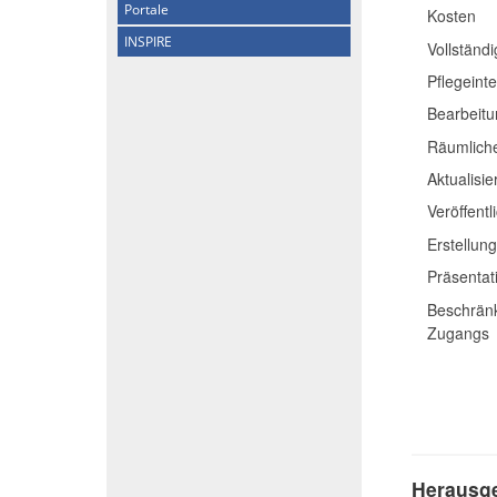
Portale
Kosten
INSPIRE
Vollständi
Pflegeinte
Bearbeitu
Räumliche
Aktualisi
Veröffent
Erstellun
Präsentat
Beschränk
Zugangs
Herausge