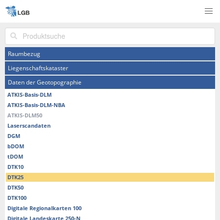
Produktsuche
Raumbezug
Liegenschaftskataster
Daten der Geotopographie
ATKIS-Basis-DLM
ATKIS-Basis-DLM-NBA
ATKIS-DLM50
Laserscandaten
DGM
bDOM
tDOM
DTK10
DTK25
DTK50
DTK100
Digitale Regionalkarten 100
Digitale Landeskarte 250-N