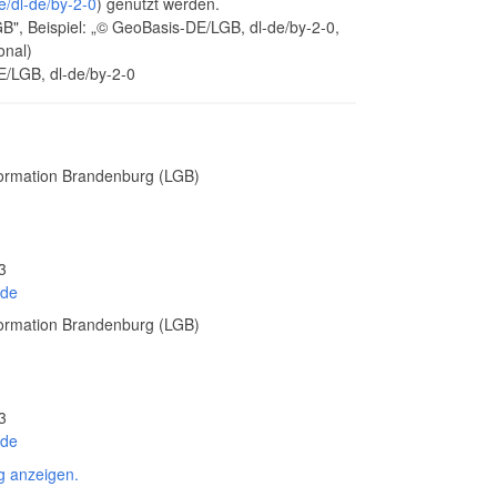
e/dl-de/by-2-0
) genutzt werden.
, Beispiel: „© GeoBasis-DE/LGB, dl-de/by-2-0,
onal)
E/LGB, dl-de/by-2-0
ormation Brandenburg (LGB)
3
.de
ormation Brandenburg (LGB)
3
.de
g anzeigen.