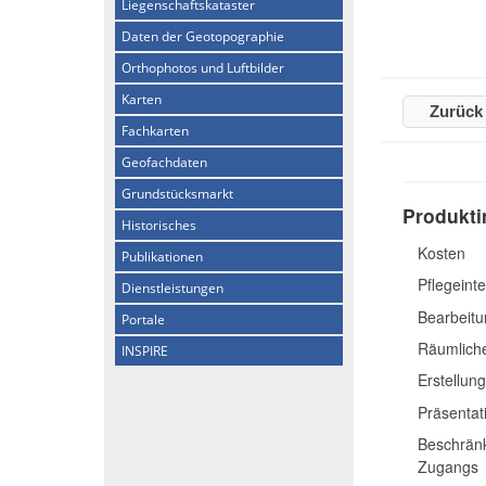
Liegenschaftskataster
Daten der Geotopographie
Orthophotos und Luftbilder
Karten
Zurück
Fachkarten
Geofachdaten
Grundstücksmarkt
Produkti
Historisches
Kosten
Publikationen
Pflegeinte
Dienstleistungen
Bearbeitu
Portale
Räumliche
INSPIRE
Erstellun
Präsentat
Beschränk
Zugangs