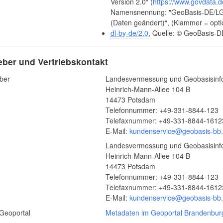
Version 2.0“ (
https://www.govdata.d
Namensnennung: "GeoBasis-DE/LGB"
(Daten geändert)“, (Klammer = opti
dl-by-de/2.0
, Quelle: © GeoBasis-D
ber und Vertriebskontakt
ber
Landesvermessung und Geobasisinf
Heinrich-Mann-Allee 104 B
14473 Potsdam
Telefonnummer: +49-331-8844-123
Telefaxnummer: +49-331-8844-1612
E-Mail:
kundenservice@geobasis-bb
Landesvermessung und Geobasisinf
Heinrich-Mann-Allee 104 B
14473 Potsdam
Telefonnummer: +49-331-8844-123
Telefaxnummer: +49-331-8844-1612
E-Mail:
kundenservice@geobasis-bb
Geoportal
Metadaten im Geoportal Brandenbur