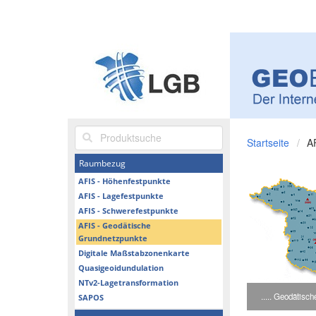
Produktsuche
Startseite
A
Raumbezug
AFIS - Höhenfestpunkte
AFIS - Lagefestpunkte
AFIS - Schwerefestpunkte
AFIS - Geodätische
Grundnetzpunkte
Digitale Maßstabzonenkarte
Quasigeoidundulation
NTv2-Lagetransformation
..... Geodätisc
SAPOS