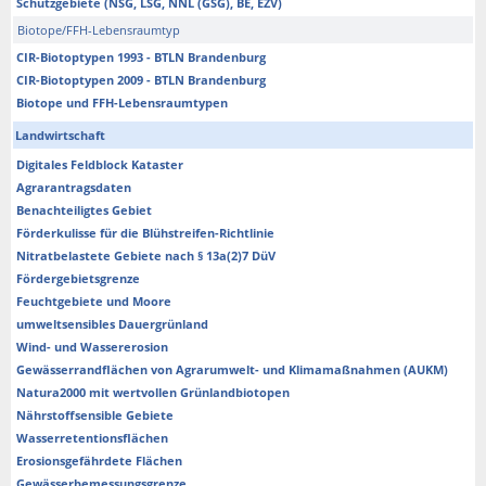
Schutzgebiete (NSG, LSG, NNL (GSG), BE, EZV)
Biotope/FFH-Lebensraumtyp
CIR-Biotoptypen 1993 - BTLN Brandenburg
CIR-Biotoptypen 2009 - BTLN Brandenburg
Biotope und FFH-Lebensraumtypen
Landwirtschaft
Digitales Feldblock Kataster
Agrarantragsdaten
Benachteiligtes Gebiet
Förderkulisse für die Blühstreifen-Richtlinie
Nitratbelastete Gebiete nach § 13a(2)7 DüV
Fördergebietsgrenze
Feuchtgebiete und Moore
umweltsensibles Dauergrünland
Wind- und Wassererosion
Gewässerrandflächen von Agrarumwelt- und Klimamaßnahmen (AUKM)
Natura2000 mit wertvollen Grünlandbiotopen
Nährstoffsensible Gebiete
Wasserretentionsflächen
Erosionsgefährdete Flächen
Gewässerbemessungsgrenze