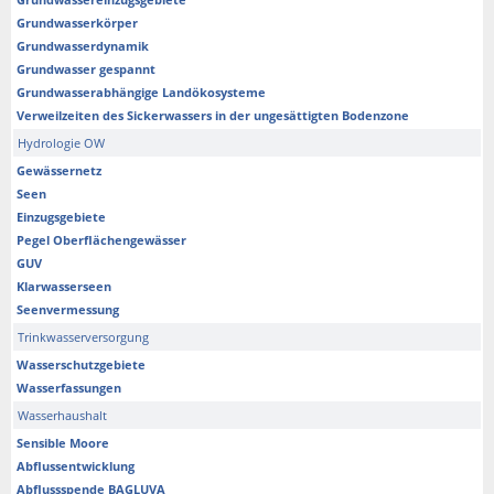
Grundwasserkörper
Grundwasserdynamik
Grundwasser gespannt
Grundwasserabhängige Landökosysteme
Verweilzeiten des Sickerwassers in der ungesättigten Bodenzone
Hydrologie OW
Gewässernetz
Seen
Einzugsgebiete
Pegel Oberflächengewässer
GUV
Klarwasserseen
Seenvermessung
Trinkwasserversorgung
Wasserschutzgebiete
Wasserfassungen
Wasserhaushalt
Sensible Moore
Abflussentwicklung
Abflussspende BAGLUVA