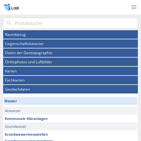
Produktsuche
Raumbezug
Liegenschaftskataster
Daten der Geotopographie
Orthophotos und Luftbilder
Karten
Fachkarten
Geofachdaten
Wasser
Abwasser
Kommunale Kläranlagen
Grundwasser
Grundwassermessstellen
Grundwassereinzugsgebiete